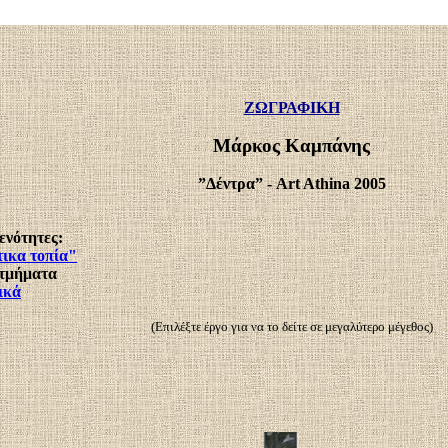
ΖΩΓΡΑΦΙΚΗ
Μάρκος Καμπάνης
”Δέντρα” - Art Athina 2005
 ενότητες:
τικα τοπία"
 τμήματα
ικά
(Επιλέξτε έργο για να το δείτε σε μεγαλύτερο μέγεθος)