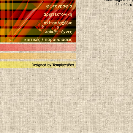
63 x 60 εκ.